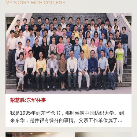
MY STORY WITH COLLEGE
无锡盛烨特邦新材料科技有限公
捐赠
蒋士成专项基金
司
北京三联虹普新合纤技术服务股
捐赠
蒋士成专项基金
份有限公司
上海诺毅投资管理有限公司
捐赠
蒋士成专项基金
常熟市翔鹰特纤有限公司
捐赠
蒋士成专项基金
烟台泰和新材料股份有限公司
捐赠
蒋士成专项基金
厦门当盛新材料有限公司
捐赠
蒋士成专项基金
中国化学纤维工业协会
捐赠
蒋士成专项基金
上海诺毅投资管理有限公司
捐赠
郁铭芳基金
彭慧胜:东华往事
上海顺尔化工有限公司
捐赠
郁铭芳基金
我是1995年到东华念书，那时候叫中国纺织大学。到
上海朗亿功能材料有限公司
捐赠
郁铭芳基金
来东华，是件很有缘分的事情。父亲工作单位属于纺
织系统，因此高考时父辈们商量就填报了中国纺织大
北京倍舒特妇幼用品有限公司
捐赠
郁铭芳基金
学。当时招生老师建议说，高分子材料专业很好，培