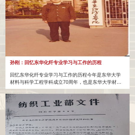
大学材料科学系及Cavendish实验室等世界顶尖学府，
上海佑威新材料科技有限公司
捐赠
学科建设及学术交
东华大学材料学院
总有人好奇地询问我的教育背景。而我的回答总是充
宜禾股份有限公司
捐赠
流
学科建设及学术交
东华大学材料学院
满自豪：“我的学士、硕士及博士学位，都是在东华大
学获得的。” 这份自豪，源自于东华大学的深厚学术底
海斯摩尔生物科技有限公司
捐赠
流
学科建设及学术交
东华大学材料学院
蕴和不懈追求卓越的精神。1978年，我以第一志愿考
入上海纺织工学院（今东华大学），成为化学纤维专
上海安诺其集团股份有限公司
捐赠
流
学科建设及学术交
东华大学材料学院
业的一名本科生。当时还是少年的我，却已怀揣着对
沙伯基础（中国）研究有限公司
捐赠
流
学科建设及学术交
东华大学材料学院
化学纤维美好未来的无限憧憬，期待这个专业能满足
自己从小就展现出的对化学的浓厚兴趣。在延安西路
广东新会美达锦纶股份有限公司
捐赠
流
孙刚：回忆东华化纤专业学习与工作的历程
学科建设及学术交
东华大学材料学院
优美校园里，从本科、硕士到博士，近十年的美好求
学时光让我深深感受到化学纤维材料的魅力与挑战。
浙江荣盛控股集团有限公司
捐赠
流
学科建设及学术交
回忆东华化纤专业学习与工作的历程今年是东华大学
我的学术之旅始于东华大学，那里不仅是我化学纤维
材料与科学工程学科成立70周年，也是东华大学材料
赵阳
捐赠
流
东华大学新百年优
专业知识的摇篮，更是我学术研究梦想的起点。东华
科学与工程学院成立30周年,都是极其重要的里程碑纪
大学为我日后的学术攀登奠定了厚实的基础，成就了
念日。从个人角度来看，今年是我加入东华大学大家
上纬新材料科技股份有限公司
捐赠
才助学金
东华大学上纬教育
我迈步哈佛、麻省理工、牛津、剑桥等世界大学之巅
庭的第46周年，也是我化纤专业（材料与科学工程学
的学术研究之旅
上海精珅新材料有限公司
捐赠
基金
东华大学精珅创新
科前身）本科毕业（化纤77级）42周年及硕士毕业
（化纤硕士81级）40周年，40多年过去了但很多往事
上海骏源实业股份有限公司
捐赠
奖学金
东华大学芳纶蜂窝
历历在目。我首先感恩遇到了好时代，感恩东华大学
接受了我，感恩与所有同学的相遇与相知，感恩东华
上海洞舟实业有限公司
捐赠
纸研发奖励基金
东华大学洞舟实业