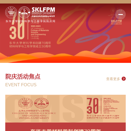
校庆焦点活动
历史沿革
捐赠鸣谢
那年同窗
院庆活动焦点
查看更多
追忆东华材料人物
EVENT FOCUS
我和东华材料的故事
祝福语