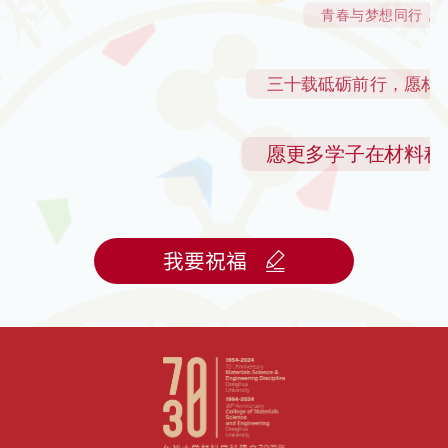
长春全国高分子物理研讨会上发表过我们的一些成
果。钱老十分重视基础性的研究，他当时就提倡华纺
宁波恒泽化工有限公司（姚为
捐赠
20,000
青春与梦想同行，
以工科基础为主但亦要发展理学，科研和教学缺一不
忠）
海阳科技股份有限公司
捐赠
30,000
可都要发展，而数学、物理和化学是化学纤维专业的
重要基础，邀请我参加到华纺的教学和科研的集体中
上海航永光电新材料有限公司
捐赠
三十载砥砺前行，愿
来。钱老等又在1978 年左右就向纺织工业部申请要在
华纺成立化学纤维研究所，很快得到了部委的认可和
上海海眼信息科技有限公司
捐赠
100,000.00
批准（参见批文），刚成立时，钱老亲自领导化纤所
愿更多学子在材料科
塔威新材料科技（上海）有限公
捐赠
100,000.00
的科研工作，常务工作由李繁亭教授等主持并负责，
我正是在1980年底正式成为化纤所的研究人
司
上海华渔新材料科技有限公司
捐赠
100,000.00
我要祝福
（余许多）