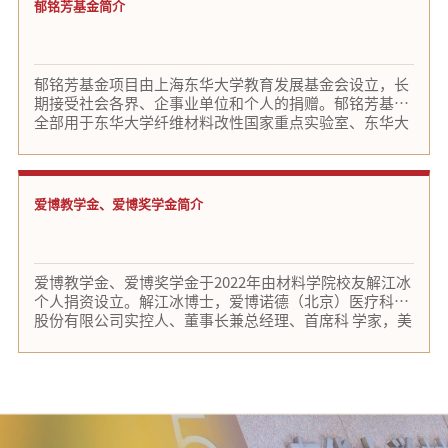
员会，进行遴选。目前，纤维和纺织领域的诸多公司和机
郁铭芳基金简介
简称“蒋士成基金”）。本基金为开放式基金，基金捐赠
厦门当盛新材料有限公司
捐赠
基金
钱宝钧纤维材料奖
构都向该基金捐赠，以支持钱宝钧纤维材料奖。
形式可一次性捐赠，也可先认捐后分期赠款，邀请有意
向、有实力的社会团体、企事业单位等共同鼎力支
江苏九鼎新材料股份有限公司
捐赠
基金
钱宝钧纤维材料奖
郁铭芳基金项目由上海东华大学教育发展基金会设立，长
葛允林
捐赠
基金
东华大学材料学院
期接受社会各界、企事业单位和个人的捐赠。郁铭芳基金
全部用于东华大学纤维材料改性国家重点实验室、东华大
上海佑威新材料科技有限公司
捐赠
学科建设及学术交
东华大学材料学院
学材料科学与工程学院的优秀人才引进与培养。 郁铭芳基
金下设“郁铭芳基金执行委员会”（以下简称“执委
宜禾股份有限公司
捐赠
流
学科建设及学术交
东华大学材料学院
会”），负责本基金的管理及获得者的评选。执委会名誉
主任由东华大学党委书记刘承功担任，执委会主任由中国
爱博教学金、爱博奖学金简介
海斯摩尔生物科技有限公司
捐赠
流
学科建设及学术交
东华大学材料学院
科学院院士、纤维材料改性国家重点实验室主任、东华大
学材料科学与工程学院院长朱美芳教授担任。 郁铭芳基金
上海安诺其集团股份有限公司
捐赠
流
学科建设及学术交
分设“郁铭芳讲席教授”和“郁铭芳青年学者”荣誉称
东华大学材料学院
号，用于奖励和资助东华大学引进或自主培养的、在纤维
爱博教学金、爱博奖学金于2022年由材料学院校友解江冰
沙伯基础（中国）研究有限公司
捐赠
材料及相关领域做出突出贡献的优秀教师。其中“郁铭芳
流
学科建设及学术交
东华大学材料学院
个人捐资设立。解江冰博士，爱博诺德（北京）医疗科技
青年学者”获得者年龄需不满45周岁。
股份有限公司实控人、董事长兼总经理、首席科 学家，美
广东新会美达锦纶股份有限公司
捐赠
流
学科建设及学术交
东华大学材料学院
国加州大学博士、博士后、EMBA，国家高层次人才特聘
专家，北京市 高层次人才特聘专家，四川大学特聘教授，
浙江荣盛控股集团有限公司
捐赠
流
学科建设及学术交
东华大学校董，中国医学装备协会眼 科专业委员会副主任
委员，北京市第十五届人大代表、北京市侨联副主席。
赵阳
捐赠
流
东华大学新百年优