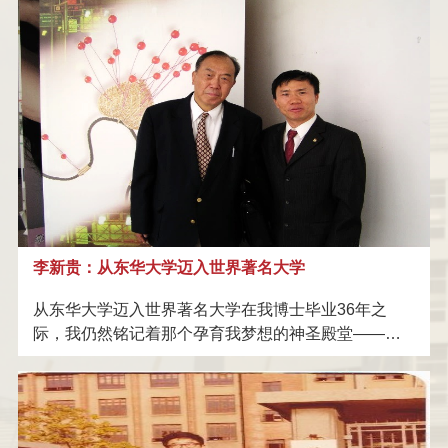
上海水星家用纺织品股份有限公
捐赠
郁铭芳基金
养高材生的。我们对专业本身不了解，但是听起来很
有前途，就报考了高分子材料专业。很怀念在东华念
司
东方国际（集团）有限公司
捐赠
郁铭芳基金
书的日子。中学时喜欢化学，说不出什么具体原因，
就是有感觉，高中时积极参加化学奥赛培训班，提前
广东蒙泰高新纤维股份有限公司
捐赠
郁铭芳基金
把大学化学内容学了，因此到东华开始上《无机化
太仓荣文合成纤维有限公司
捐赠
郁铭芳基金
学》，授课老师发现这个情况后就跟我说，课还是要
来上，但是可以看其他书。我从小喜欢看书，以前老
黄家欣
捐赠
钱宝钧纤维材料奖
家只能收集到零零散散的杂书。现在可以从学校图书
馆借阅各种经典名著，上课时沉迷其中，颇为欢喜。
上海诺毅投资管理有限公司
捐赠
基金
钱宝钧纤维材料奖
后来发现，上海图书馆离学校很近，那里是书的海
宝泰隆新材料股份有限公司
捐赠
基金
钱宝钧纤维材料奖
洋。于是暑假里，每天吃完早饭带上水和面包作为中
李新贵：从东华大学迈入世界著名大学
饭，沿着新华路骑车去上海图书馆看书，常常到闭馆
上海古猿人石材有限公司
捐赠
基金
钱宝钧纤维材料奖
时才回学校。我阅读了很多政治、历史和哲学书籍，
从东华大学迈入世界著名大学在我博士毕业36年之
也阅读了大量文学名著，那时读书真是如饥似渴。绝
际，我仍然铭记着那个孕育我梦想的神圣殿堂——东
厦门当盛新材料有限公司
捐赠
基金
钱宝钧纤维材料奖
大部分内容，已经记不起来，但是对我后来从事科学
华大学：这所位于中国上海、享有教育部直属全国重
江苏九鼎新材料股份有限公司
捐赠
基金
钱宝钧纤维材料奖
研究起到了很大作用。多年后我做教师，研读科学史
点大学殊荣的世界著名高等学府。每当我以访问教授
资料，发现很多科学家，非常重视人文修养，有利于
或高级研究学者的身份迈入哈佛大学化学与化学生物
葛允林
捐赠
基金
东华大学材料学院
培养科学直觉。在东华养成了热爱读书
学系、麻省理工学院化学系、牛津大学化学系、剑桥