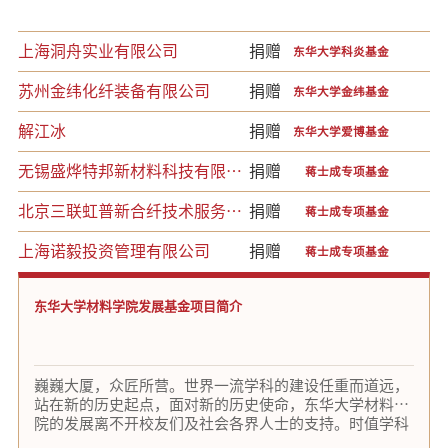
上海洞舟实业有限公司
捐赠
东华大学科炎基金
苏州金纬化纤装备有限公司
捐赠
东华大学金纬基金
解江冰
捐赠
东华大学爱博基金
无锡盛烨特邦新材料科技有限公
捐赠
蒋士成专项基金
司
北京三联虹普新合纤技术服务股
捐赠
蒋士成专项基金
份有限公司
上海诺毅投资管理有限公司
捐赠
蒋士成专项基金
常熟市翔鹰特纤有限公司
捐赠
蒋士成专项基金
东华大学材料学院发展基金项目简介
烟台泰和新材料股份有限公司
捐赠
蒋士成专项基金
厦门当盛新材料有限公司
捐赠
蒋士成专项基金
巍巍大厦，众匠所营。世界一流学科的建设任重而道远，
中国化学纤维工业协会
捐赠
蒋士成专项基金
站在新的历史起点，面对新的历史使命，东华大学材料学
院的发展离不开校友们及社会各界人士的支持。时值学科
上海诺毅投资管理有限公司
捐赠
郁铭芳基金
创建70周年暨学院建院30周年之际，特向广大校友及各界