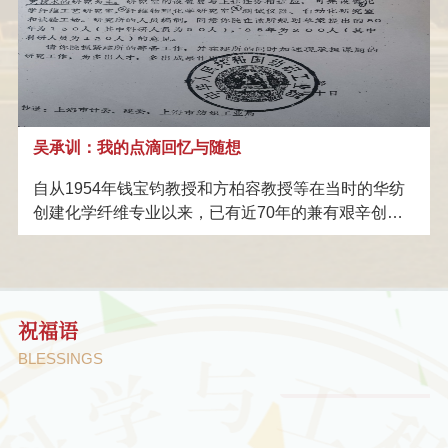
大学材料与科学工程学科对我的培养，感恩我所接受
赵玮
捐赠
助学金
东华大学高性能纤
的高等教育与我所有导师（BS/MS/PhD/Postdoc）的
精心指导，也感恩我的家人，以及所有同事和学生们
江苏丽洋新材料股份有限公司
捐赠
维研究奖助学金
东华大学“丽洋-杨
对我的支持与帮助，使我成为一名纺织材料的耕耘者
也是东华大学材料与科学工程学科成长的见证人。
慈溪市兴科化纤有限公司
捐赠
卫平”奖学金
东华大学兴科奖学
1978年2月我与很多同学一起走进了上海纺织工学院
吴承训：我的点滴回忆与随想
上海宜瓷龙新材料科技有限公司
捐赠
金
东华大学“宜瓷龙
(东华大学前身)的大门，成为化纤专业77级的一员，这
是文革之后恢复高考后入学的第一届本科生，是我一
自从1954年钱宝钧教授和方柏容教授等在当时的华纺
上海维凯光电新材料有限公司
捐赠
新材料”人才培养
东华大学维凯奖学
生跨入化纤与纺织领域值得铭记的时刻。半年以后，
创建化学纤维专业以来，已有近70年的兼有艰辛创业
78级的同学也入学了，是难得的也是唯一的两届大学
又有辉煌业绩的历程，很值得每个经历过的人回忆与
东华大学化纤90级校友
捐赠
项目
金
东华大学化纤90级
生一年内同堂上课的现象，随后的研究生入学也是有
思考，仅以此文与大家分享。亦是机缘，1980年我在
郁铭芳
捐赠
校友助学金
钱宝钧教育基金
同样的时间差，让我有机会认识了78级的
北京遇到了正在参加中美高分子学术会议的钱宝钧教
授，当时我作为一名研究生还在北大攻读数学物理方
陈彦模
捐赠
陈彦模奖学金
祝福语
法，钱老就给我介绍了Nobel 化学奖获得者P.L. Flory
的一些工作，并且把多篇关于大分子构象的原文论文
浙江佳宝新纤维集团有限公司
捐赠
BLESSINGS
佳宝靓奖学金
的预印本给我，鼓励我从事化学纤维及高分子科学的
廖作桂
捐赠
10,000
研究工作，并且还安排了我与他的研究生程正迪 举行
生日快乐！在这特殊的
讨论班活动，此后我们也曾在中国科学等期刋以及如
王胜东
捐赠
20,000