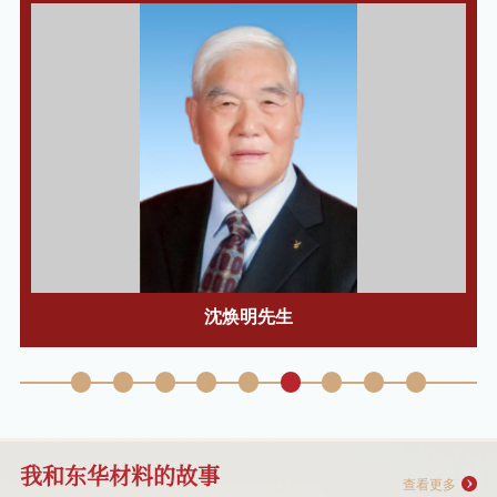
捐赠名单
上海慧翌新材料科技有限公司
捐赠
540件T恤
江苏集萃先进纤维材料研究所有
捐赠
600份围巾
限公司
杭州宝明新材料科技有限公司
捐赠
100,000
三门县鸿远塑业有限公司
捐赠
100,000
屹乐温控科技（常州）有限公司
捐赠
200,000
苏州宝丽迪材料科技股份有限公
捐赠
300,000
司
华峰化学股份有限公司
捐赠
700,000
王庆瑞先生
秦锋
捐赠
20,000
上海洞舟实业有限公司
捐赠
东华大学科炎基金
苏州金纬化纤装备有限公司
捐赠
东华大学金纬基金
我和东华材料的故事
解江冰
捐赠
东华大学爱博基金
查看更多