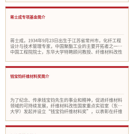
友人发起“东华大学材料科学与工程学院发展基金”捐赠
上海顺尔化工有限公司
捐赠
郁铭芳基金
倡议，敬邀广大校友及社会团体参与捐赠活动，共同书写
东华大学材料科学与工程学院的辉煌篇章！
蒋士成专项基金简介
上海朗亿功能材料有限公司
捐赠
郁铭芳基金
北京倍舒特妇幼用品有限公司
捐赠
郁铭芳基金
蒋士成，1934年9月23日出生于江苏省常州市，化纤工程
上海水星家用纺织品股份有限公
捐赠
郁铭芳基金
设计与技术管理专家，中国聚酯工业的主要开拓者之一，
中国工程院院士，东华大学特聘顾问教授、纤维材料改性
司
东方国际（集团）有限公司
捐赠
郁铭芳基金
国家重点实验室学术带头人，中国石化仪征化纤股份有限
公司教授级高级工程师、顾问，是发展石油化纤的推进
广东蒙泰高新纤维股份有限公司
捐赠
郁铭芳基金
者、聚酯工业项目的主要设计者、聚酯增容的倡导者、聚
酯工业项目国产化的实践者。“一生逐梦为霓裳”，化纤
钱宝钧纤维材料奖简介
太仓荣文合成纤维有限公司
捐赠
郁铭芳基金
事业是蒋士成的“永生之恋”，他参与多个国家级重点项
目和工程建设，见证中国化纤工业从无到有、从小到大、
黄家欣
捐赠
钱宝钧纤维材料奖
由大到强。“自主创新方能做大做强，自主创新才能无可
替代。”步入耄耋之年的他仍然奋进在打造化纤科技强国
为了纪念、传承钱宝钧先生的事业和精神，促进纤维材料
上海诺毅投资管理有限公司
捐赠
基金
钱宝钧纤维材料奖
的追梦路上，他特别重视人才培养，为中国化纤工业工程
领域的可持续发展，纤维材料改性国家重点实验室（东华
设计、化纤工厂生产管理培养了一大批技术骨干。 为进一
大学）发起并设立“钱宝钧纤维材料奖”‍，以表彰在纤维
宝泰隆新材料股份有限公司
捐赠
基金
步传承蒋士成院士产业报国、纤维强国的精神，创建探索
钱宝钧纤维材料奖
材料领域基础研究、成果转化和人才培养等方面做出创造
产学/产教融合的教育发展模式，推动校企共建人才培养
性突出贡献的国内外学者。由钱宝钧纤维材料奖基金邀请
上海古猿人石材有限公司
捐赠
机制等，由东华大学、中国化学纤维工业协会共同发起并
基金
钱宝钧纤维材料奖
纤维材料科学研究领域的国内外知名专家组成国际评审委
设立上海东华大学教育发展基金会蒋士成专项基金（以下