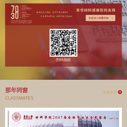
上纬新材料科技股份有限公司
捐赠
才助学金
东华大学上纬教育
上海精珅新材料有限公司
捐赠
基金
东华大学精珅创新
上海骏源实业股份有限公司
捐赠
奖学金
东华大学芳纶蜂窝
上海洞舟实业有限公司
捐赠
纸研发奖励基金
东华大学洞舟实业
赵玮
捐赠
助学金
东华大学高性能纤
江苏丽洋新材料股份有限公司
捐赠
维研究奖助学金
东华大学“丽洋-杨
扫码捐款
慈溪市兴科化纤有限公司
捐赠
卫平”奖学金
东华大学兴科奖学
上海宜瓷龙新材料科技有限公司
捐赠
金
东华大学“宜瓷龙
那年同窗
上海维凯光电新材料有限公司
捐赠
新材料”人才培养
查看更多
东华大学维凯奖学
CLASSMATES
东华大学化纤90级校友
捐赠
项目
金
东华大学化纤90级
郁铭芳
捐赠
校友助学金
钱宝钧教育基金
陈彦模
捐赠
陈彦模奖学金