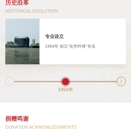
历史沿革
HISTORICAL EVOLUTION
郁铭芳基金个人捐赠名单
捐赠
东华大学材料学院发展基金个人
捐赠
专业设立
捐赠名单
上海慧翌新材料科技有限公司
捐赠
​1954年 创立“化学纤维”专业
540件T恤
江苏集萃先进纤维材料研究所有
捐赠
600份围巾
限公司
杭州宝明新材料科技有限公司
捐赠
100,000
三门县鸿远塑业有限公司
捐赠
100,000
1954年
屹乐温控科技（常州）有限公司
捐赠
200,000
苏州宝丽迪材料科技股份有限公
捐赠
300,000
司
华峰化学股份有限公司
捐赠
捐赠鸣谢
700,000
DONATION ACKNOWLEDGMENTS
秦锋
捐赠
20,000