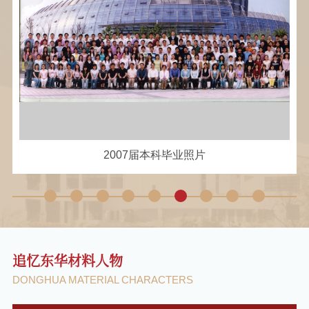
浙江佳宝新纤维集团有限公司
捐赠
佳宝靓奖学金
廖作桂
捐赠
10,000
王胜东
捐赠
20,000
宁波恒泽化工有限公司（姚为
捐赠
20,000
忠）
海阳科技股份有限公司
捐赠
30,000
2024届本科毕业照片
上海航永光电新材料有限公司
捐赠
上海海眼信息科技有限公司
捐赠
100,000.00
塔威新材料科技（上海）有限公
捐赠
100,000.00
司
上海华渔新材料科技有限公司
捐赠
100,000.00
追忆东华材料人物
（余许多）
郁铭芳基金个人捐赠名单
捐赠
DONGHUA MATERIAL CHARACTERS
东华大学材料学院发展基金个人
捐赠